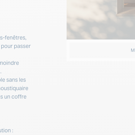
s-fenêtres,
 pour passer
ale
Mo
 moindre
.
le sans les
moustiquaire
ns un coffre
tion :