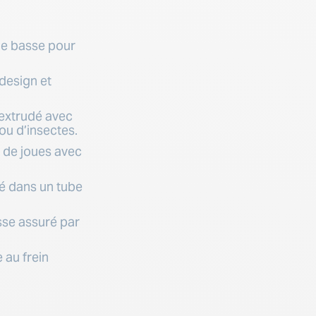
tie basse pour
design et
 extrudé avec
 ou d’insectes.
s de joues avec
gré dans un tube
sse assuré par
 au frein