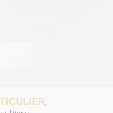
TICULIER
,
e Clôtures