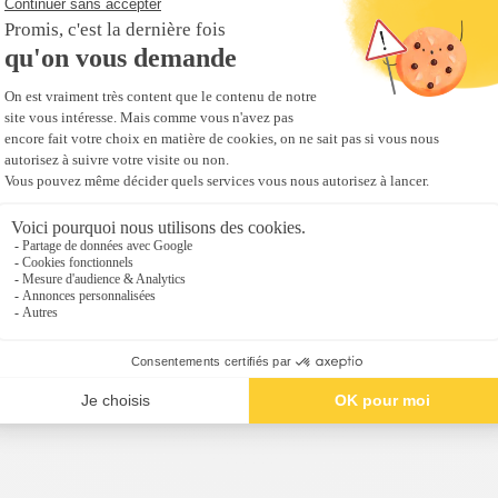
e moustiquaire :
c perle 1013,
n 8014, autres
rème 1015, Gris
oris sur