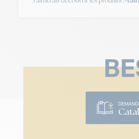
J'aimerais découvrir les produits
BE
DEMANDE
Cata