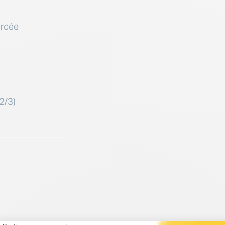
orcée
2/3)