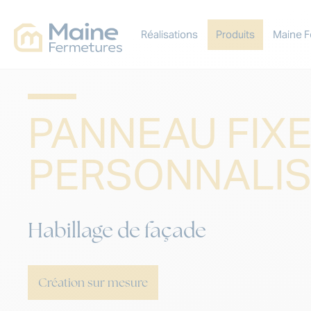
Réalisations
Produits
Maine F
PANNEAU FIX
PERSONNALI
Habillage de façade
Création sur mesure