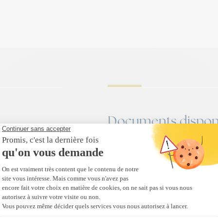
Documents dispon
Panneau fixe alum
Fichier PDF / 1Mo