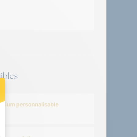
Autres : nous consul
ibles
inium personnalisable