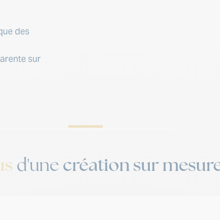
ique des
arente sur
us
création sur mesur
d'une