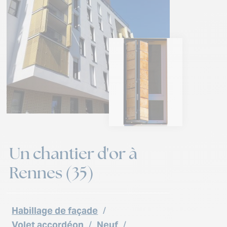
Un chantier d'or à
Rennes (35)
Habillage de façade
/
Volet accordéon
/
Neuf
/