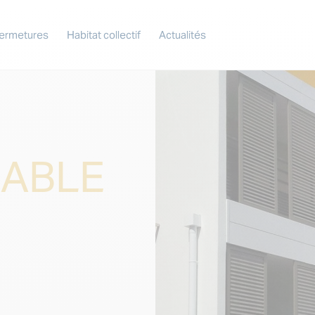
ermetures
Habitat collectif
Actualités
E
SABLE