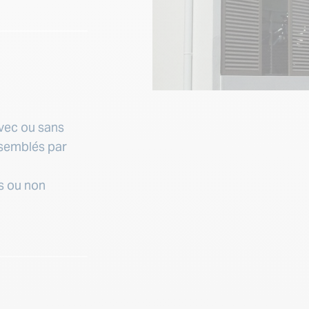
vec ou sans
ssemblés par
s ou non